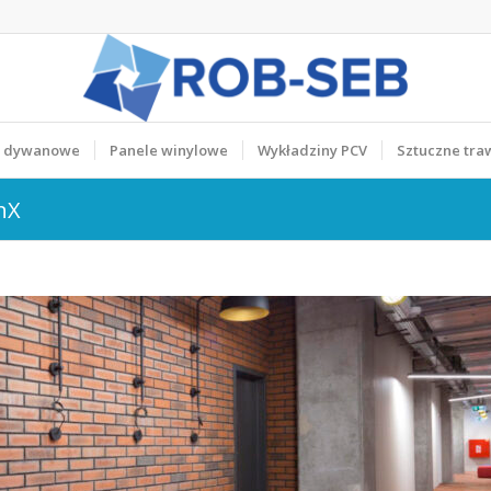
y dywanowe
Panele winylowe
Wykładziny PCV
Sztuczne tra
nX