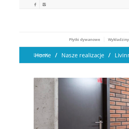
Płytki dywanowe
Wykładzin
/
/
Home
Nasze realizacje
Livin
LivinnX