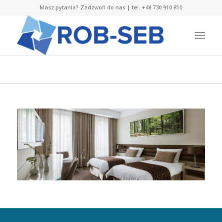
Masz pytania? Zadzwoń do nas | tel. +48 730 910 810
/
/
Home
Nasze realizacje
Hotel Narvil – Serock